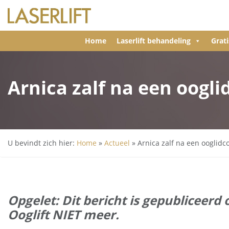
Home
Laserlift behandeling
Grati
Arnica zalf na een oogli
U bevindt zich hier:
Home
»
Actueel
»
Arnica zalf na een ooglidco
Opgelet: Dit bericht is
gepubliceerd 
Ooglift NIET meer.