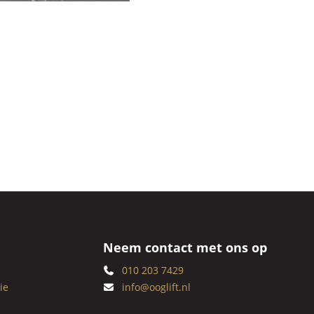
Neem contact met ons op
010 203 7429
ie
info@ooglift.nl