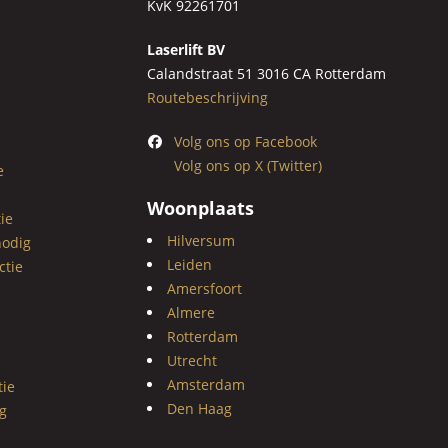
KvK 92261701
Laserlift BV
Calandstraat 51 3016 CA Rotterdam
Routebeschrijving
Volg ons op Facebook
Volg ons op X (Twitter)
e
Woonplaats
ie
Hilversum
nodig
Leiden
ctie
Amersfoort
Almere
Rotterdam
Utrecht
Amsterdam
tie
Den Haag
g