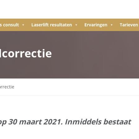
s consult
Laserlift resultaten
Ervaringen
Tarieven
dcorrectie
rrectie
op 30 maart 2021. Inmiddels bestaat