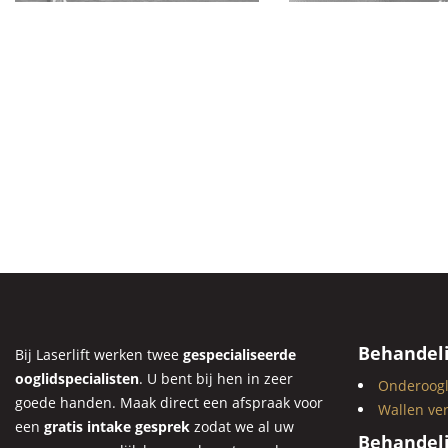
Behandeli
Bij Laserlift werken twee
gespecialiseerde
ooglidspecialisten
. U bent bij hen in zeer
Onderoogl
goede handen. Maak direct een afspraak voor
Wallen ve
een
gratis intake gesprek
zodat we al uw
Behandeli