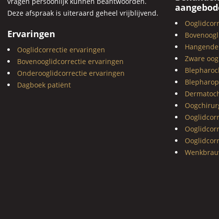
vragen persoonlijk kunnen beantwoorden.
aangebod
Deze afspraak is uiteraard geheel vrijblijvend.
Ooglidcorr
Ervaringen
Bovenoogli
Hangende
Ooglidcorrectie ervaringen
Zware oog
Bovenooglidcorrectie ervaringen
Blepharoc
Onderooglidcorrectie ervaringen
Blepharop
Dagboek patiënt
Dermatoch
Oogchirur
Ooglidcor
Ooglidcor
Ooglidcorr
Wenkbrauw