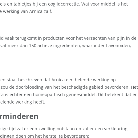
ls en tabletjes bij een ooglidcorrectie. Wat voor middel is het
e werking van Arnica zalf.
ruid vaak terugkomt in producten voor het verzachten van pijn in de
evat meer dan 150 actieve ingrediënten, waaronder flavonoïden,
tten staat beschreven dat Arnica een helende werking op
id zou de doorbloeding van het beschadigde gebied bevorderen. Het
ica is echter een homeopathisch geneesmiddel. Dit betekent dat er
helende werking heeft.
erminderen
ge tijd zal er een zwelling ontstaan en zal er een verkleuring
 dingen doen om het herstel te bevorderen: