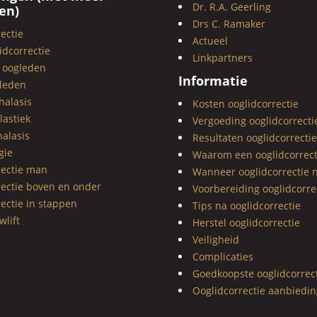
Dr. R.A. Geerling
en)
Drs C. Ramaker
ectie
Actueel
dcorrectie
Linkpartners
 oogleden
Informatie
leden
halasis
Kosten ooglidcorrectie
lastiek
Vergoeding ooglidcorrecti
alasis
Resultaten ooglidcorrectie
gie
Waarom een ooglidcorrect
rectie man
Wanneer ooglidcorrectie 
rectie boven en onder
Voorbereiding ooglidcorre
ectie in stappen
Tips na ooglidcorrectie
lift
Herstel ooglidcorrectie
Veiligheid
Complicaties
Goedkoopste ooglidcorrec
Ooglidcorrectie aanbiedin