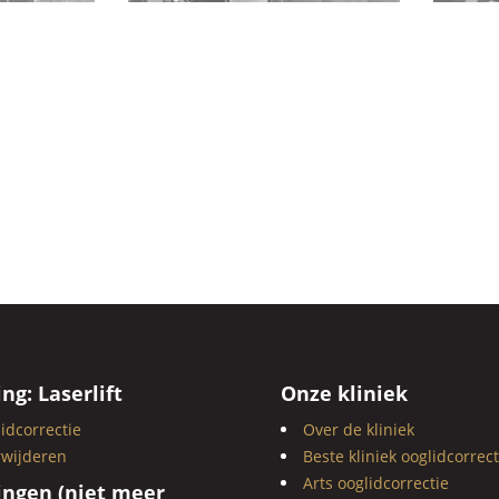
ng: Laserlift
Onze kliniek
idcorrectie
Over de kliniek
rwijderen
Beste kliniek ooglidcorrect
Arts ooglidcorrectie
ngen (niet meer