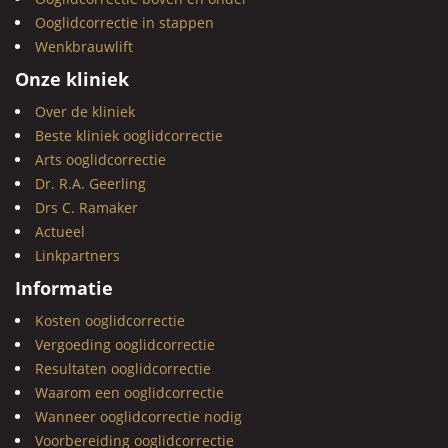
Ooglidcorrectie in stappen
Wenkbrauwlift
Onze kliniek
Over de kliniek
Beste kliniek ooglidcorrectie
Arts ooglidcorrectie
Dr. R.A. Geerling
Drs C. Ramaker
Actueel
Linkpartners
Informatie
Kosten ooglidcorrectie
Vergoeding ooglidcorrectie
Resultaten ooglidcorrectie
Waarom een ooglidcorrectie
Wanneer ooglidcorrectie nodig
Voorbereiding ooglidcorrectie