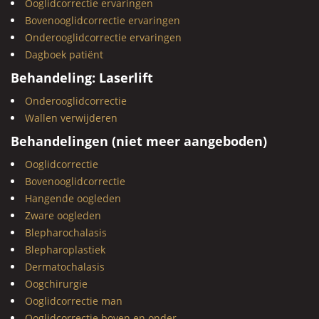
Ooglidcorrectie ervaringen
Bovenooglidcorrectie ervaringen
Onderooglidcorrectie ervaringen
Dagboek patiënt
Behandeling: Laserlift
Onderooglidcorrectie
Wallen verwijderen
Behandelingen (niet meer aangeboden)
Ooglidcorrectie
Bovenooglidcorrectie
Hangende oogleden
Zware oogleden
Blepharochalasis
Blepharoplastiek
Dermatochalasis
Oogchirurgie
Ooglidcorrectie man
Ooglidcorrectie boven en onder