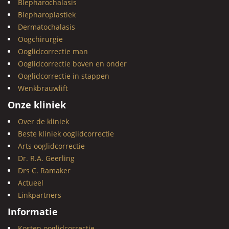
Blepharochalasis
Blepharoplastiek
Dermatochalasis
Oogchirurgie
Ooglidcorrectie man
Ooglidcorrectie boven en onder
Ooglidcorrectie in stappen
Wenkbrauwlift
Onze kliniek
Over de kliniek
Beste kliniek ooglidcorrectie
Arts ooglidcorrectie
Dr. R.A. Geerling
Drs C. Ramaker
Actueel
Linkpartners
Informatie
Kosten ooglidcorrectie