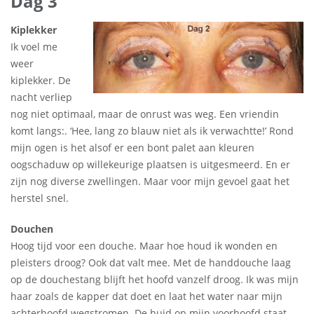
Dag 3
Kiplekker
Ik voel me
weer
kiplekker. De
nacht verliep
nog niet optimaal, maar de onrust was weg. Een vriendin
komt langs:. ‘Hee, lang zo blauw niet als ik verwachtte!’ Rond
mijn ogen is het alsof er een bont palet aan kleuren
oogschaduw op willekeurige plaatsen is uitgesmeerd. En er
zijn nog diverse zwellingen. Maar voor mijn gevoel gaat het
herstel snel.
Douchen
Hoog tijd voor een douche. Maar hoe houd ik wonden en
pleisters droog? Ook dat valt mee. Met de handdouche laag
op de douchestang blijft het hoofd vanzelf droog. Ik was mijn
haar zoals de kapper dat doet en laat het water naar mijn
achterhoofd wegstromen. De huid op mijn voorhoofd staat