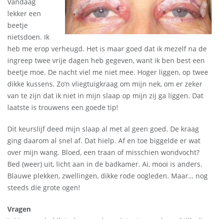
Vandaag
lekker een
beetje
nietsdoen. Ik
heb me erop verheugd. Het is maar goed dat ik mezelf na de
ingreep twee vrije dagen heb gegeven, want ik ben best een
beetje moe. De nacht viel me niet mee. Hoger liggen, op twee
dikke kussens. Zo’n vliegtuigkraag om mijn nek, om er zeker
van te zijn dat ik niet in mijn slaap op mijn zij ga liggen. Dat
laatste is trouwens een goede tip!
Dit keurslijf deed mijn slaap al met al geen goed. De kraag
ging daarom al snel af. Dat hielp. Af en toe biggelde er wat
over mijn wang. Bloed, een traan of misschien wondvocht?
Bed (weer) uit, licht aan in de badkamer. Ai, mooi is anders.
Blauwe plekken, zwellingen, dikke rode oogleden. Maar… nog
steeds die grote ogen!
Vragen