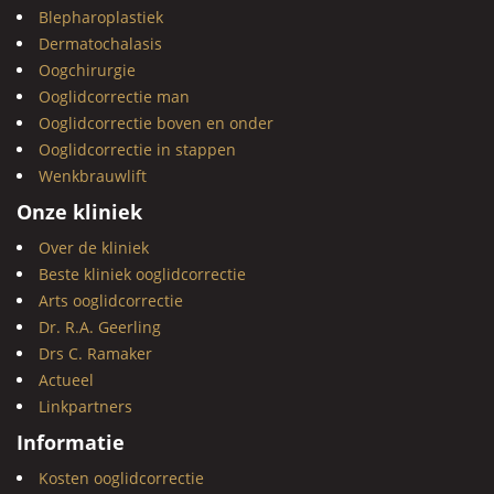
Blepharoplastiek
Dermatochalasis
Oogchirurgie
Ooglidcorrectie man
Ooglidcorrectie boven en onder
Ooglidcorrectie in stappen
Wenkbrauwlift
Onze kliniek
Over de kliniek
Beste kliniek ooglidcorrectie
Arts ooglidcorrectie
Dr. R.A. Geerling
Drs C. Ramaker
Actueel
Linkpartners
Informatie
Kosten ooglidcorrectie