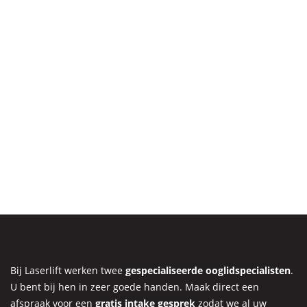
Bij Laserlift werken twee
gespecialiseerde ooglidspecialisten
.
U bent bij hen in zeer goede handen. Maak direct een
afspraak voor een
gratis intake gesprek
zodat we al uw